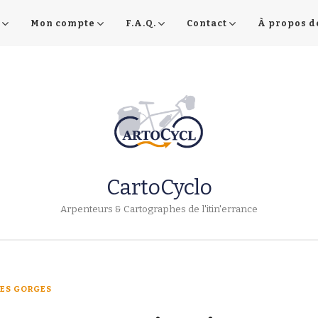
Mon compte
F.A.Q.
Contact
À propos d
CartoCyclo
Arpenteurs & Cartographes de l'itin'errance
ES GORGES