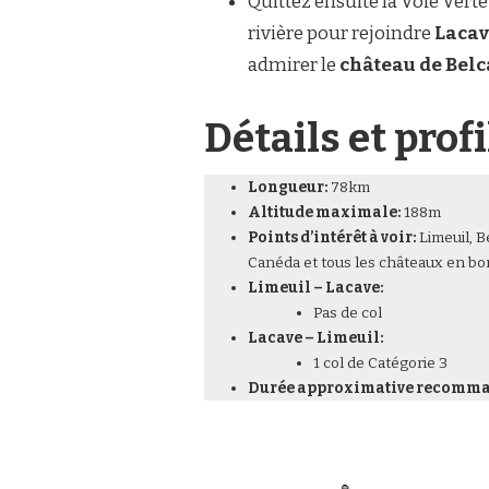
Quittez ensuite la Voie Verte
rivière pour rejoindre
Lacav
admirer le
château de Belc
Détails et pro
Longueur:
78km
Altitude maximale:
188m
Points d’intérêt à voir:
Limeuil, B
Canéda et tous les châteaux en bo
Limeuil – Lacave:
Pas de col
Lacave – Limeuil:
1 col de Catégorie 3
Durée approximative recomma