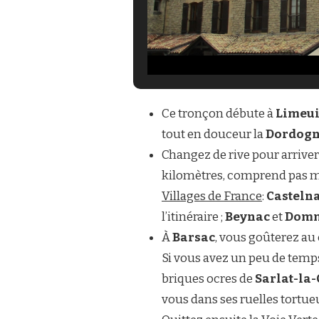
Ce tronçon débute à
Limeui
tout en douceur la
Dordog
Changez de rive pour arriver 
kilomètres, comprend pas moi
Villages de France
:
Casteln
l’itinéraire ;
Beynac
et
Dom
À
Barsac
, vous goûterez au
Si vous avez un peu de temps 
briques ocres de
Sarlat-la
vous dans ses ruelles tortueu