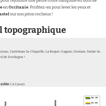
 pour rejoindre une petite route tranquille en bord de
e
en
Occitanie
. Profitez-en pour lever les yeux et
astel
sur son piton rocheux !
fil topographique
eynac, Castelnau-la-Chapelle, La Roque-Gageac, Domme, Sarlat-la-
rd de Dordogne !
ndée:
1 à 2 jours