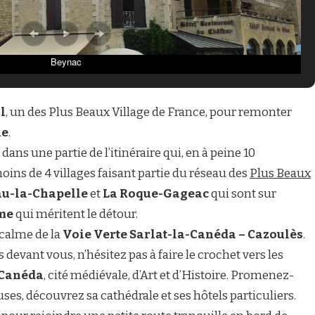
Beynac
l
, un des Plus Beaux Village de France, pour remonter
ne
.
dans une partie de l’itinéraire qui, en à peine 10
ns de 4 villages faisant partie du réseau des
Plus Beaux
au-la-Chapelle
et
La Roque-Gageac
qui sont sur
me
qui méritent le détour.
 calme de la
Voie Verte Sarlat-la-Canéda – Cazoulès
.
devant vous, n’hésitez pas à faire le crochet vers les
-Canéda
, cité médiévale, d’Art et d’Histoire. Promenez-
ses, découvrez sa cathédrale et ses hôtels particuliers.