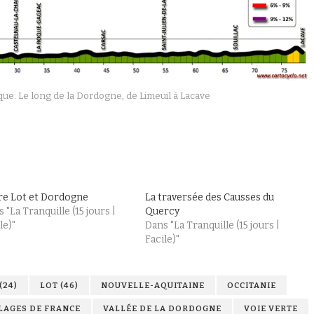
que: Le long de la Dordogne, de Limeuil à Lacave
re Lot et Dordogne
La traversée des Causses du
 "La Tranquille (15 jours |
Quercy
le)"
Dans "La Tranquille (15 jours |
Facile)"
(24)
LOT (46)
NOUVELLE-AQUITAINE
OCCITANIE
LAGES DE FRANCE
VALLÉE DE LA DORDOGNE
VOIE VERTE