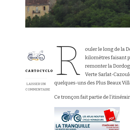
R
ouler le long de la
kilomètres faisant 
remonter la Dordogne
CARTOCYCLO
Verte Sarlat-Cazoul
quelques-uns des Plus Beaux Vill
LAISSER UN
COMMENTAIRE
Ce tronçon fait partie de l’itinérai