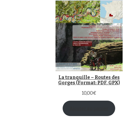
La tranquille – Routes des
Gorges (Format: PDF, GPX)
10,00
€
Ajouter au panier