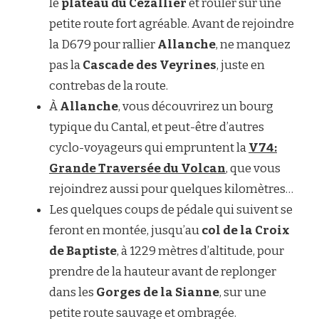
le
plateau du Cézallier
et rouler sur une
petite route fort agréable. Avant de rejoindre
la D679 pour rallier
Allanche
, ne manquez
pas la
Cascade des Veyrines
, juste en
contrebas de la route.
À
Allanche
, vous découvrirez un bourg
typique du Cantal, et peut-être d’autres
cyclo-voyageurs qui empruntent la
V74:
Grande Traversée du Volcan
, que vous
rejoindrez aussi pour quelques kilomètres…
Les quelques coups de pédale qui suivent se
feront en montée, jusqu’au
col de la Croix
de Baptiste
, à 1229 mètres d’altitude, pour
prendre de la hauteur avant de replonger
dans les
Gorges de la Sianne
, sur une
petite route sauvage et ombragée.