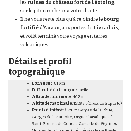
les
ruines du château fort de Léotoing
,
sur le piton rocheux à votre droite.
Il ne vous reste plus qu’à rejoindre le
bourg
fortifié d’Auzon
, aux portes du
Livradois
,
et voilà terminé votre voyage en terres
volcaniques!
Détails et profil
topograhique
Longueur:
81 km
Difficulté du tronçon:
Facile
Altitude minimale:
402 m
Altitude maximale:
1229 m (Croix de Baptiste)
Points d’intérêt à voir:
Gorges de la Rhue,
Gorges de la Santoire, Orgues basaltiques à
Saint-Bonnet de Condat, Cascade de Veyrines,
Gorges de la Sianne, Cité médiévale de Blesle